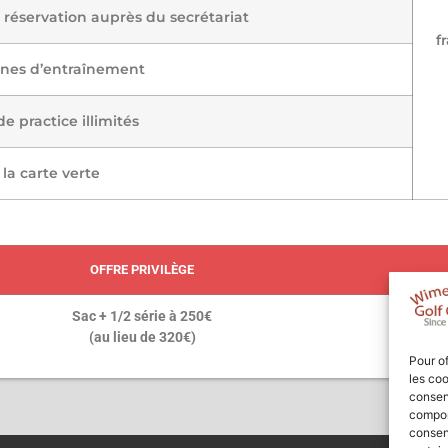
s réservation auprès du secrétariat
fr
ones d’entraînement
e practice illimités
la carte verte
OFFRE PRIVILÈGE
Sac + 1/2 série à 250€
(au lieu de 320€)
Pour of
les coo
consent
comport
consent