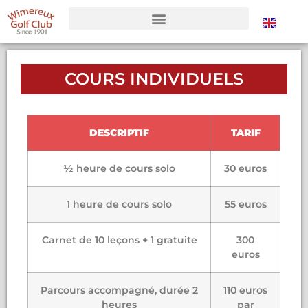
COURS INDIVIDUELS
DESCRIPTIF
TARIF
½ heure de cours solo
30 euros
1 heure de cours solo
55 euros
Carnet de 10 leçons + 1 gratuite
300
euros
Parcours accompagné, durée 2
110 euros
heures
par