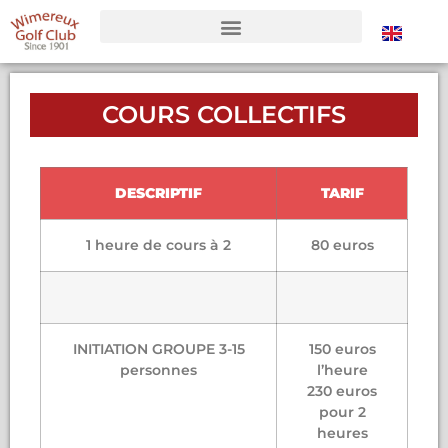
COURS COLLECTIFS
DESCRIPTIF
TARIF
1 heure de cours à 2
80 euros
INITIATION GROUPE 3-15
150 euros
personnes
l’heure
230 euros
pour 2
heures